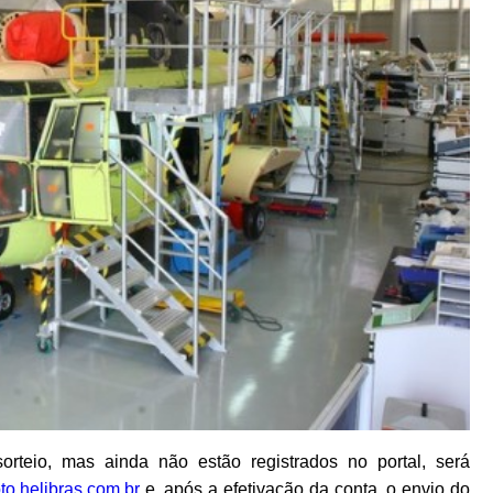
rteio, mas ainda não estão registrados no portal, será
o.helibras.com.br
e, após a efetivação da conta, o envio do