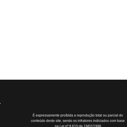
É expressamente proíbida a reprodução total ou parcial do
conteúdo deste site, sendo os infratores indiciados com base
na Lei nº 9.610 de 19/02/1998