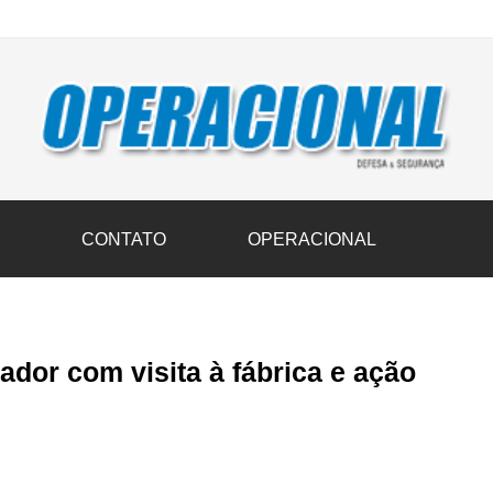
vil transportam 3,6 mil toneladas de donativos ao Rio Grande do Sul n
S
CONTATO
OPERACIONAL
dor com visita à fábrica e ação