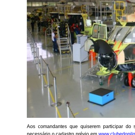
Aos comandantes que quiserem participar do so
necessário o cadastro prévio em
www.clubedopilot