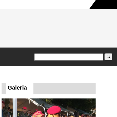
a maior campanha humanitária já registrada no país
Galeria