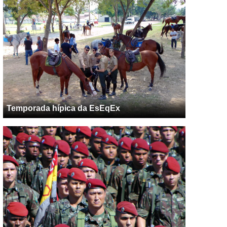
Temporada hípica da EsEqEx