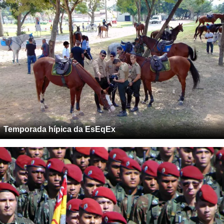
Temporada hípica da EsEqEx