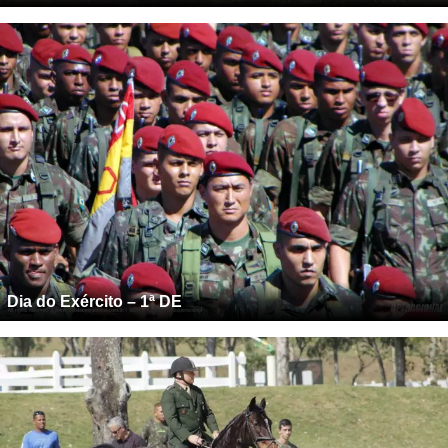
Dia do Exército – 1ª DE