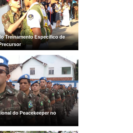
o Treinamento Específico de
 Precursor
cional do Peacekeeper no