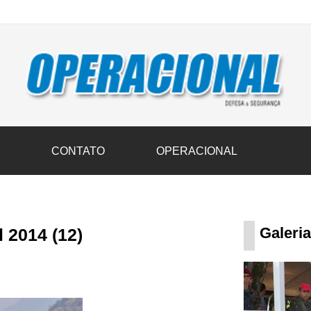
vil transportam 3,6 mil toneladas de donativos ao Rio Grande do Sul n
S
CONTATO
OPERACIONAL
Galeri
 2014 (12)