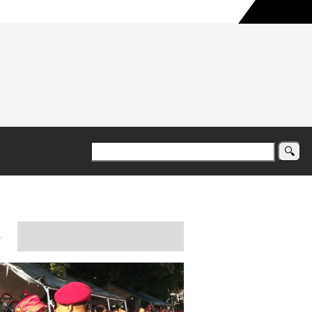
a maior campanha humanitária já registrada no país
a