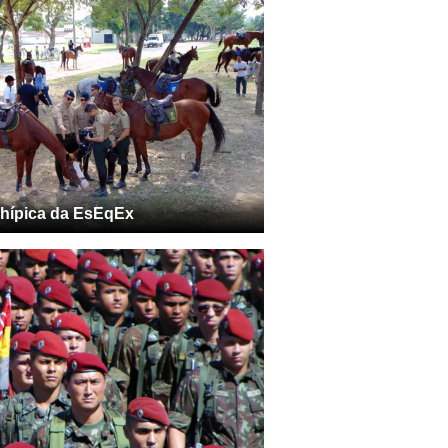
hípica da EsEqEx