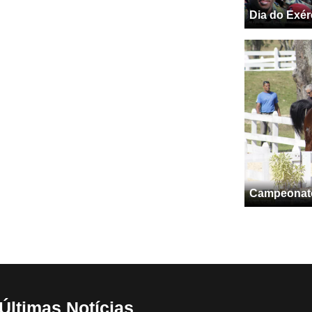
Dia do Exér
Campeonato 
Últimas Notícias