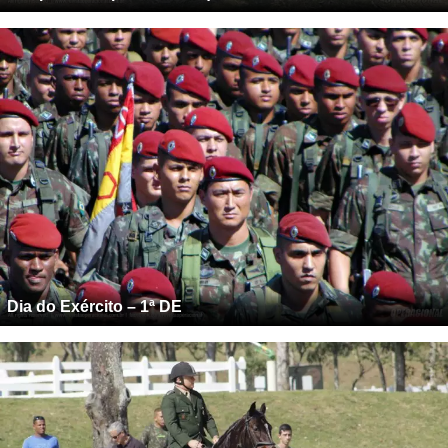
Dia do Exército – 1ª DE