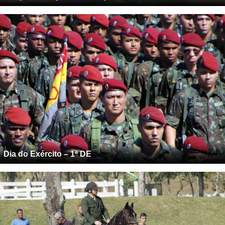
Dia do Exército – 1ª DE