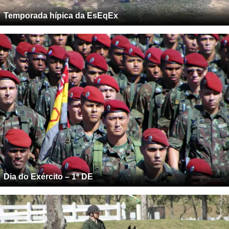
Temporada hípica da EsEqEx
Dia do Exército – 1ª DE