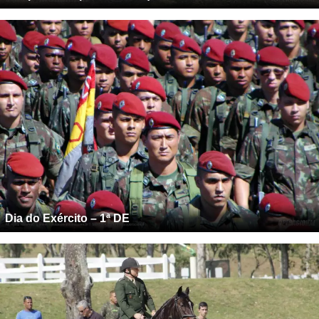
Dia do Exército – 1ª DE