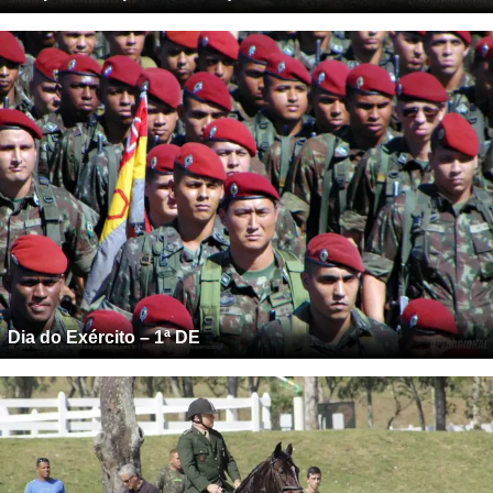
Dia do Exército – 1ª DE