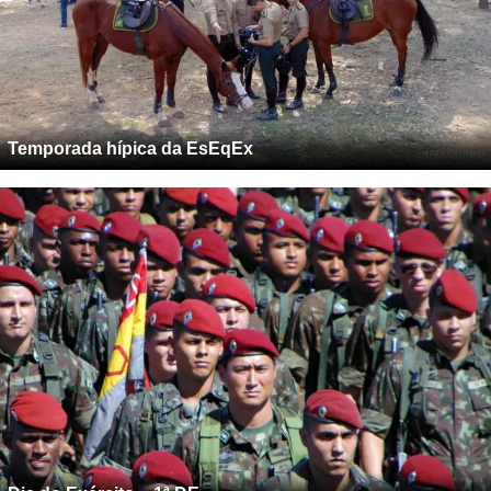
Temporada hípica da EsEqEx