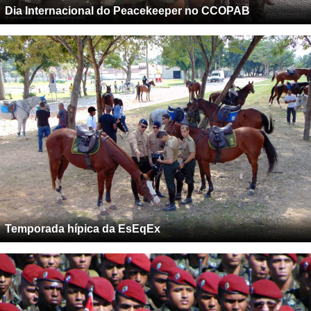
Temporada hípica da EsEqEx