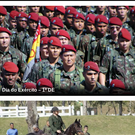
Dia do Exército – 1ª DE