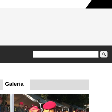
a maior campanha humanitária já registrada no país
Galeria