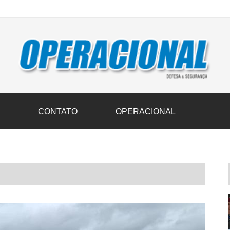
vil transportam 3,6 mil toneladas de donativos ao Rio Grande do Sul n
S
CONTATO
OPERACIONAL