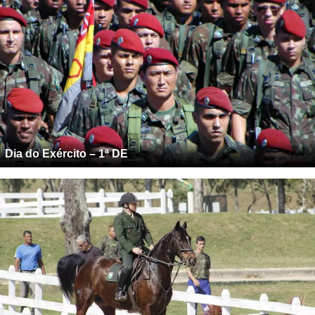
Dia do Exército – 1ª DE