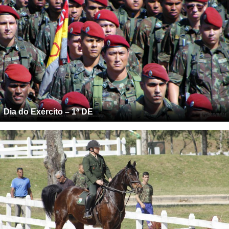
Dia do Exército – 1ª DE