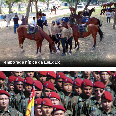
Temporada hípica da EsEqEx