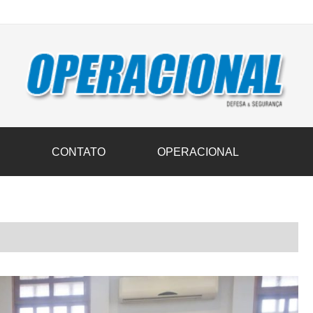
vil transportam 3,6 mil toneladas de donativos ao Rio Grande do Sul n
S
CONTATO
OPERACIONAL