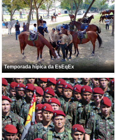
Temporada hípica da EsEqEx