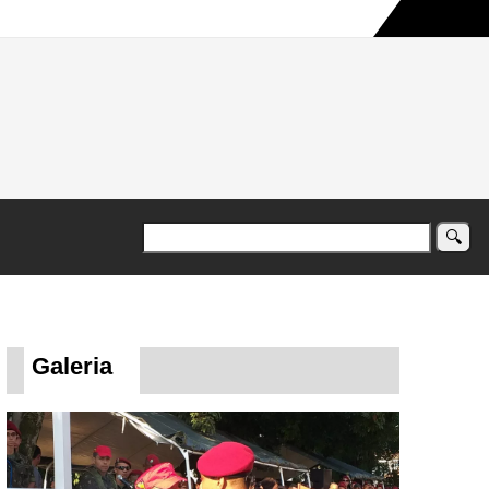
a maior campanha humanitária já registrada no país
Galeria