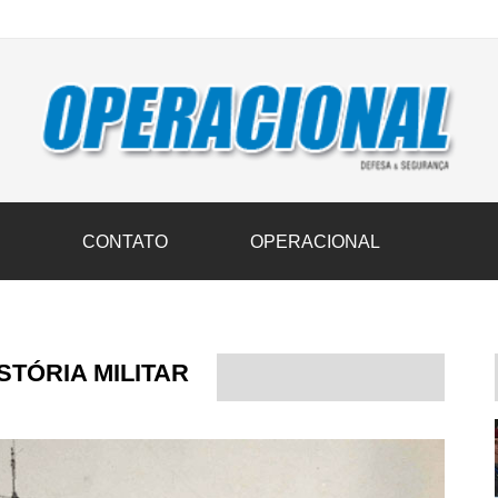
vil transportam 3,6 mil toneladas de donativos ao Rio Grande do Sul n
S
CONTATO
OPERACIONAL
STÓRIA MILITAR