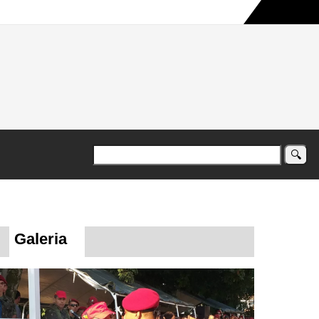
a maior campanha humanitária já registrada no país
Galeria