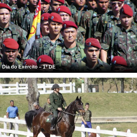
Dia do Exército – 1ª DE