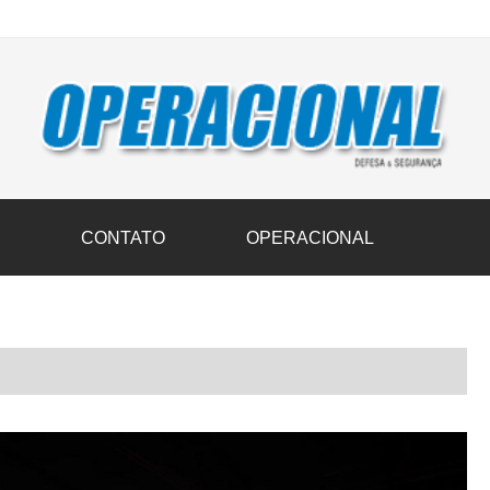
vil transportam 3,6 mil toneladas de donativos ao Rio Grande do Sul n
S
CONTATO
OPERACIONAL