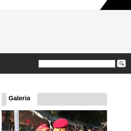
a maior campanha humanitária já registrada no país
Galeria