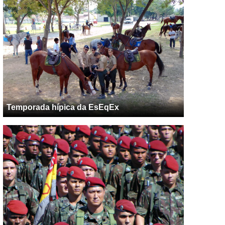
Temporada hípica da EsEqEx