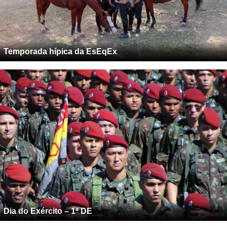
Temporada hípica da EsEqEx
Dia do Exército – 1ª DE