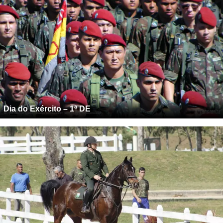
Dia do Exército – 1ª DE