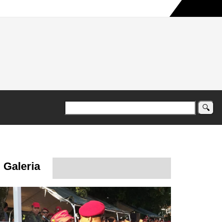
a maior campanha humanitária já registrada no país
Galeria