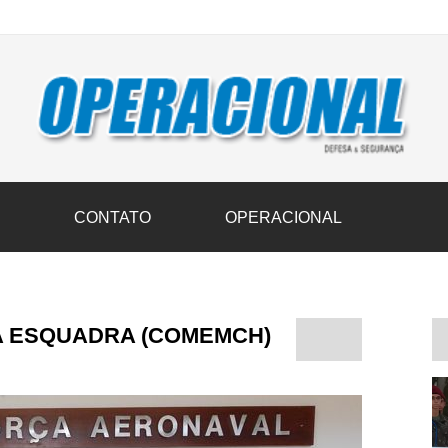
vil transportam 3,6 mil toneladas de donativos ao Rio Grande do Sul n
S
CONTATO
OPERACIONAL
 ESQUADRA (COMEMCH)