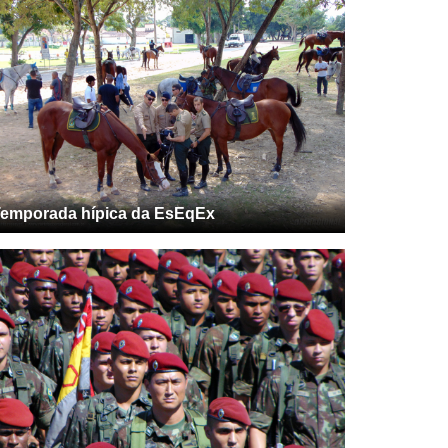
emporada hípica da EsEqEx