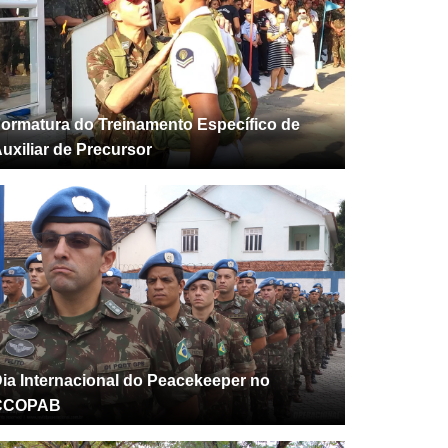
ormatura do Treinamento Específico de
uxiliar de Precursor
ia Internacional do Peacekeeper no
CCOPAB