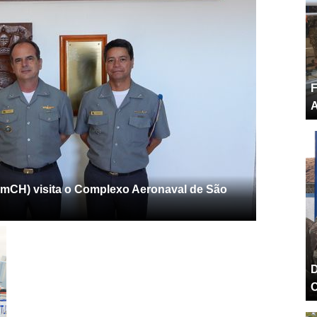
F
A
CH) visita o Complexo Aeronaval de São
D