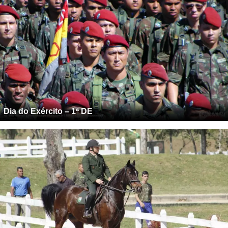
Dia do Exército – 1ª DE