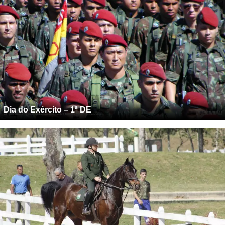
Dia do Exército – 1ª DE