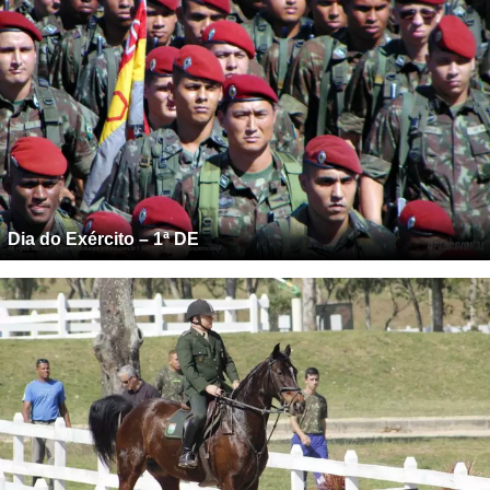
Dia do Exército – 1ª DE