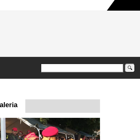
a maior campanha humanitária já registrada no país
aleria