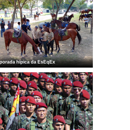
porada hípica da EsEqEx