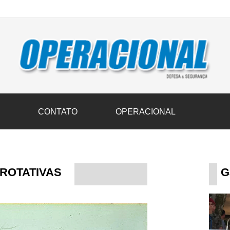
vil transportam 3,6 mil toneladas de donativos ao Rio Grande do Sul n
S
CONTATO
OPERACIONAL
 ROTATIVAS
G