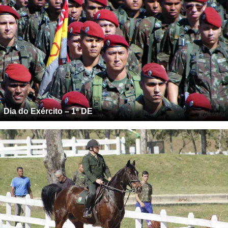
Dia do Exército – 1ª DE