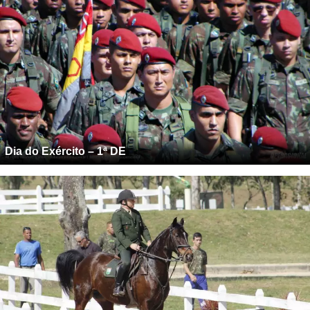
Dia do Exército – 1ª DE