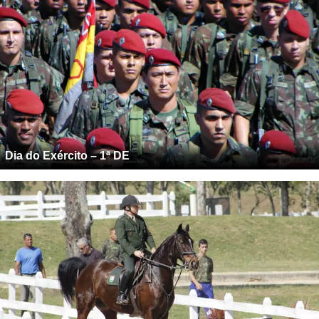
Dia do Exército – 1ª DE