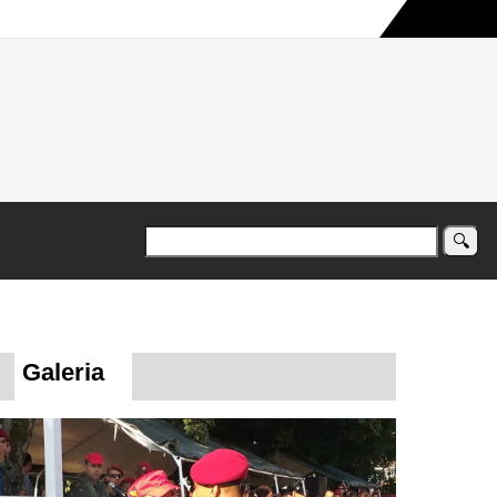
a maior campanha humanitária já registrada no país
Galeria