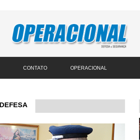
vil transportam 3,6 mil toneladas de donativos ao Rio Grande do Sul n
S
CONTATO
OPERACIONAL
 DEFESA