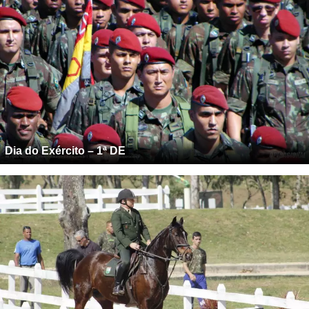
Dia do Exército – 1ª DE