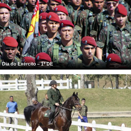
Dia do Exército – 1ª DE