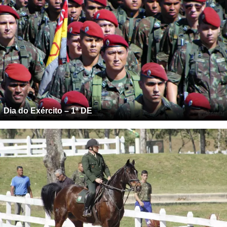
Dia do Exército – 1ª DE