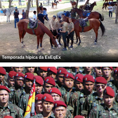
Temporada hípica da EsEqEx