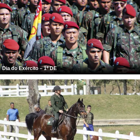
Dia do Exército – 1ª DE