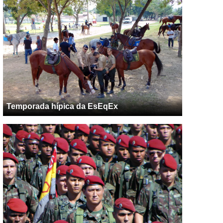
Temporada hípica da EsEqEx