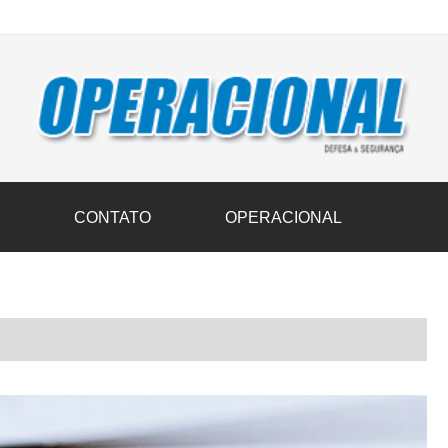
vil transportam 3,6 mil toneladas de donativos ao Rio Grande do Sul n
S
CONTATO
OPERACIONAL