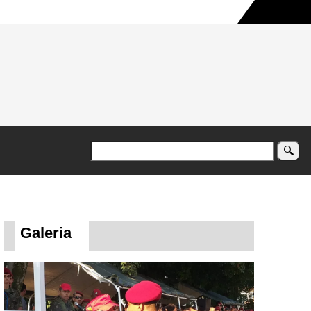
a maior campanha humanitária já registrada no país
Galeria