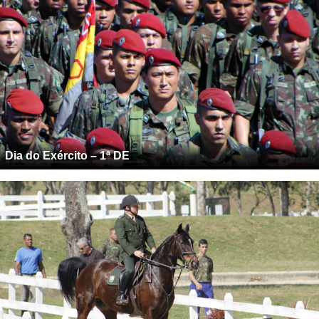
Dia do Exército – 1ª DE