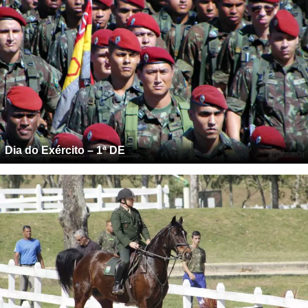
Dia do Exército – 1ª DE