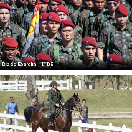
Dia do Exército – 1ª DE