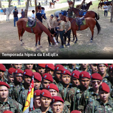
Temporada hípica da EsEqEx