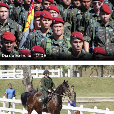
Dia do Exército – 1ª DE