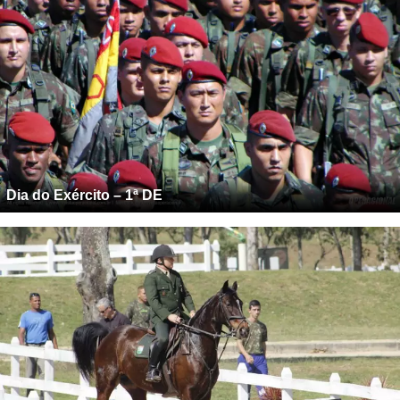
Dia do Exército – 1ª DE