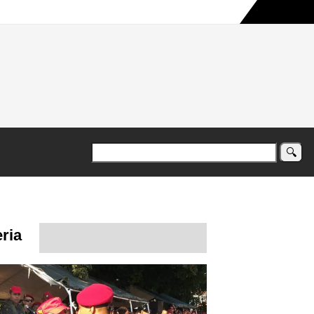
a maior campanha humanitária já registrada no país
ria