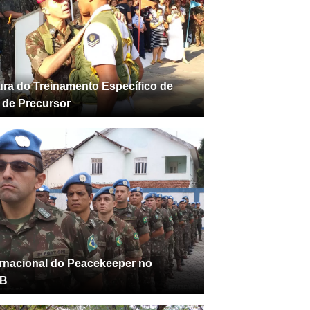
ra do Treinamento Específico de
r de Precursor
ernacional do Peacekeeper no
B