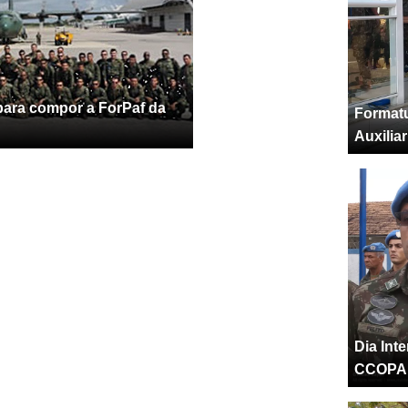
ara compor a ForPaf da
Formatu
Auxilia
Dia Int
CCOPA