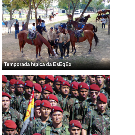
Temporada hípica da EsEqEx