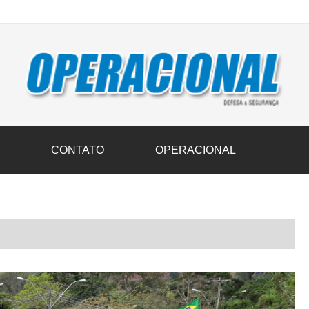
vil transportam 3,6 mil toneladas de donativos ao Rio Grande do Sul n
S
CONTATO
OPERACIONAL