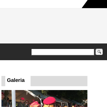
a maior campanha humanitária já registrada no país
Galeria