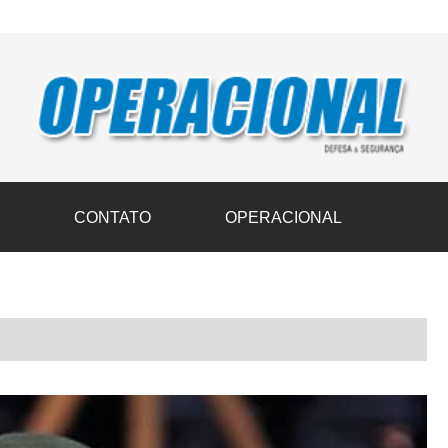
vil transportam 3,6 mil toneladas de donativos ao Rio Grande do Sul n
S
CONTATO
OPERACIONAL