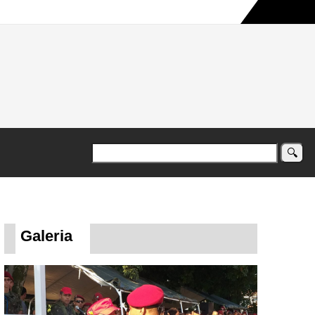
a maior campanha humanitária já registrada no país
Galeria