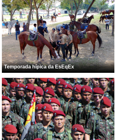
Temporada hípica da EsEqEx