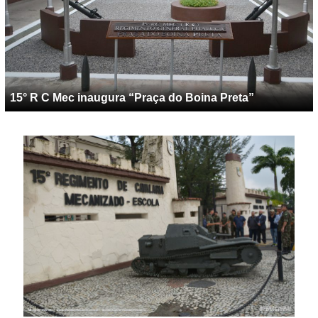
15° R C Mec inaugura “Praça do Boina Preta”