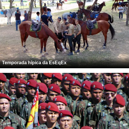
Temporada hípica da EsEqEx