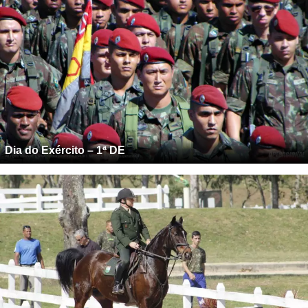
Dia do Exército – 1ª DE