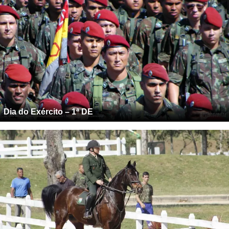
Dia do Exército – 1ª DE