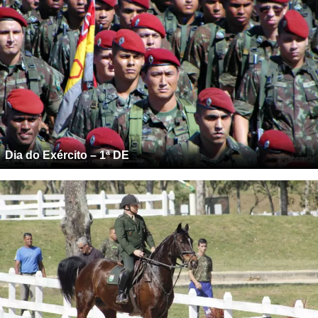
Dia do Exército – 1ª DE